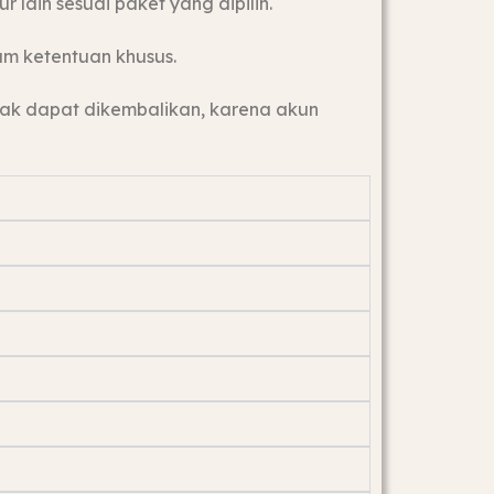
r lain sesuai paket yang dipilih.
lam ketentuan khusus.
dak dapat dikembalikan
, karena akun